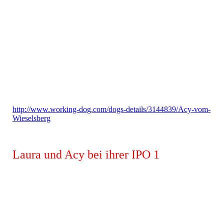
IMG-20211226-WA0013
http://www.working-dog.com/dogs-details/3144839/Acy-vom-
Wieselsberg
Laura und Acy bei ihrer IPO 1